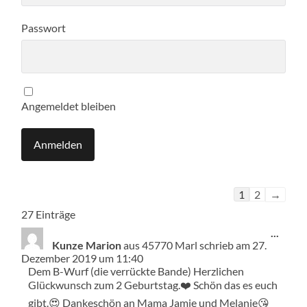
Passwort
Angemeldet bleiben
Navigation
1
2
→
der
27 Einträge
Gästebuchlist
Diese
...
Meta
Kunze Marion
aus
45770 Marl
schrieb am
27.
ein-/
Dezember 2019
um
11:40
Dem B-Wurf (die verrückte Bande) Herzlichen
Glückwunsch zum 2 Geburtstag.❤️ Schön das es euch
gibt.😍 Dankeschön an Mama Jamie und Melanie😘