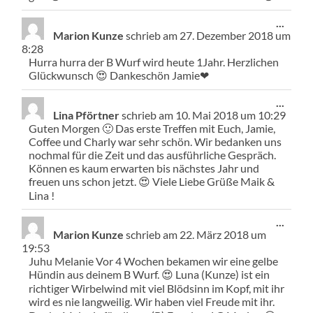
Diese
...
Meta
Marion Kunze
schrieb am
27. Dezember 2018
um
ein-/
8:28
Hurra hurra der B Wurf wird heute 1Jahr. Herzlichen
Glückwunsch 😍 Dankeschön Jamie❤
Diese
...
Meta
Lina Pförtner
schrieb am
10. Mai 2018
um
10:29
ein-/
Guten Morgen 🙂 Das erste Treffen mit Euch, Jamie,
Coffee und Charly war sehr schön. Wir bedanken uns
nochmal für die Zeit und das ausführliche Gespräch.
Können es kaum erwarten bis nächstes Jahr und
freuen uns schon jetzt. 😍 Viele Liebe Grüße Maik &
Lina !
Diese
...
Meta
Marion Kunze
schrieb am
22. März 2018
um
ein-/
19:53
Juhu Melanie Vor 4 Wochen bekamen wir eine gelbe
Hündin aus deinem B Wurf. 😍 Luna (Kunze) ist ein
richtiger Wirbelwind mit viel Blödsinn im Kopf, mit ihr
wird es nie langweilig. Wir haben viel Freude mit ihr.