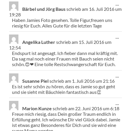
Diese
...
Meta
Bärbel und Jörg Baus
schrieb am
16. Juli 2016
um
ein-/
19:28
Haben Jamies Foto gesehen. Tolle Figur,freuen uns
riesig für Euch. Alles Gute für die letzten Tage
Diese
...
Meta
Angelika Luther
schrieb am
15. Juli 2016
um
ein-/
12:54
Endspurt ist angesagt. Ich fieber dann mal kräftig mit.
Da sag mal noch einer Frauen mit Bauch seien nicht
schön.😍❤ Eine tolle Restschwangerschaft für Euch.
Diese
...
Meta
Susanne Piel
schrieb am
1. Juli 2016
um
21:16
ein-/
Es ist sehr schön zu hören, dass es Jamie so gut geht
und sie sieht mit Bäuchlein fantastisch aus👏
Diese
...
Meta
Marion Kunze
schrieb am
22. Juni 2016
um
6:18
ein-/
Freue mich riesig, dass Dein großer Traum endlich in
Erfüllung geht. Ich wünsche Dir viel Glück dabei. Jamie
ist etwas ganz Besonderes für Dich und sie wird eine
super Mama werden.