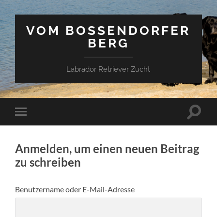
VOM BOSSENDORFER
BERG
Labrador Retriever Zucht
Suchfe
Mobile-
ein-/a
Menü
ein-/ausblenden
Anmelden, um einen neuen Beitrag
zu schreiben
Benutzername oder E-Mail-Adresse