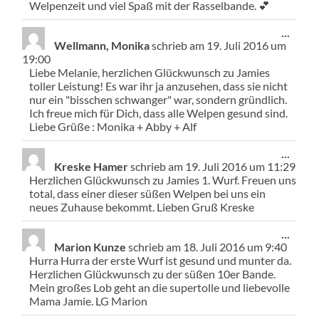
Welpenzeit und viel Spaß mit der Rasselbande. 💕
Diese
...
Meta
Wellmann, Monika
schrieb am
19. Juli 2016
um
ein-/
19:00
Liebe Melanie, herzlichen Glückwunsch zu Jamies
toller Leistung! Es war ihr ja anzusehen, dass sie nicht
nur ein "bisschen schwanger" war, sondern gründlich.
Ich freue mich für Dich, dass alle Welpen gesund sind.
Liebe Grüße : Monika + Abby + Alf
Diese
...
Meta
Kreske Hamer
schrieb am
19. Juli 2016
um
11:29
ein-/
Herzlichen Glückwunsch zu Jamies 1. Wurf. Freuen uns
total, dass einer dieser süßen Welpen bei uns ein
neues Zuhause bekommt. Lieben Gruß Kreske
Diese
...
Meta
Marion Kunze
schrieb am
18. Juli 2016
um
9:40
ein-/
Hurra Hurra der erste Wurf ist gesund und munter da.
Herzlichen Glückwunsch zu der süßen 10er Bande.
Mein großes Lob geht an die supertolle und liebevolle
Mama Jamie. LG Marion