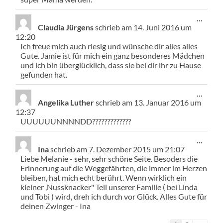
Diese
...
Meta
Claudia Jürgens
schrieb am
14. Juni 2016
um
ein-/
12:20
Ich freue mich auch riesig und wünsche dir alles alles
Gute. Jamie ist für mich ein ganz besonderes Mädchen
und ich bin überglücklich, dass sie bei dir ihr zu Hause
gefunden hat.
Diese
...
Meta
Angelika Luther
schrieb am
13. Januar 2016
um
ein-/
12:37
UUUUUUNNNNDD?????????????
Diese
...
Meta
Ina
schrieb am
7. Dezember 2015
um
21:07
ein-/
Liebe Melanie - sehr, sehr schöne Seite. Besoders die
Erinnerung auf die Weggefährten, die immer im Herzen
bleiben, hat mich echt berührt. Wenn wirklich ein
kleiner ,Nussknacker" Teil unserer Familie ( bei Linda
und Tobi ) wird, dreh ich durch vor Glück. Alles Gute für
deinen Zwinger - Ina