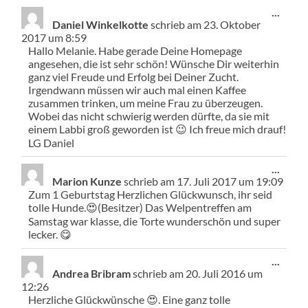
Diese
...
Meta
Daniel Winkelkotte
schrieb am
23. Oktober
ein-/
2017
um
8:59
Hallo Melanie. Habe gerade Deine Homepage
angesehen, die ist sehr schön! Wünsche Dir weiterhin
ganz viel Freude und Erfolg bei Deiner Zucht.
Irgendwann müssen wir auch mal einen Kaffee
zusammen trinken, um meine Frau zu überzeugen.
Wobei das nicht schwierig werden dürfte, da sie mit
einem Labbi groß geworden ist 😉 Ich freue mich drauf!
LG Daniel
Diese
...
Meta
Marion Kunze
schrieb am
17. Juli 2017
um
19:09
ein-/
Zum 1 Geburtstag Herzlichen Glückwunsch, ihr seid
tolle Hunde.😍(Besitzer) Das Welpentreffen am
Samstag war klasse, die Torte wunderschön und super
lecker. 😋
Diese
...
Meta
Andrea Bribram
schrieb am
20. Juli 2016
um
ein-/
12:26
Herzliche Glückwünsche 😍. Eine ganz tolle