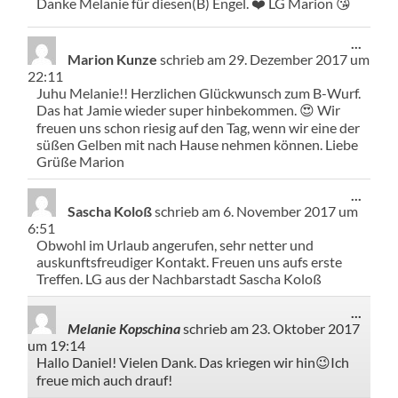
Danke Melanie für diesen(B) Engel. ❤️ LG Marion 😘
Diese
...
Meta
Marion Kunze
schrieb am
29. Dezember 2017
um
ein-/
22:11
Juhu Melanie!! Herzlichen Glückwunsch zum B-Wurf.
Das hat Jamie wieder super hinbekommen. 😍 Wir
freuen uns schon riesig auf den Tag, wenn wir eine der
süßen Gelben mit nach Hause nehmen können. Liebe
Grüße Marion
Diese
...
Meta
Sascha Koloß
schrieb am
6. November 2017
um
ein-/
6:51
Obwohl im Urlaub angerufen, sehr netter und
auskunftsfreudiger Kontakt. Freuen uns aufs erste
Treffen. LG aus der Nachbarstadt Sascha Koloß
Diese
...
Meta
Melanie Kopschina
schrieb am
23. Oktober 2017
ein-/
um
19:14
Hallo Daniel! Vielen Dank. Das kriegen wir hin😉Ich
freue mich auch drauf!