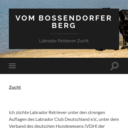
VOM BOSSENDORFER
BERG
Labrador Retriever Zucht
Suchfe
Mobile-
ein-/a
Menü
ein-/ausblenden
Zucht
Ich züchte Labrador Retriever unter den strengen
Auflagen des Labrador Club Deutschland e.V., unter dem
Verband des deutschen Hundewesens (VDH) der